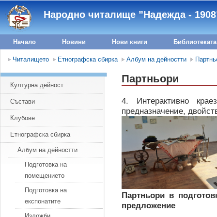
Народно читалище ”Надежда - 1908”
Начало
Новини
Нови книги
Библиотеката
Читалището
Етнографска сбирка
Албум на дейностти
Партнь
Партньори
Културна дейност
4. Интерактивно крае
Състави
предназначение, двойст
Клубове
Етнографска сбирка
Албум на дейностти
Подготовка на
помещението
Подготовка на
Партньори в подготов
експонатите
предложение
Изложби