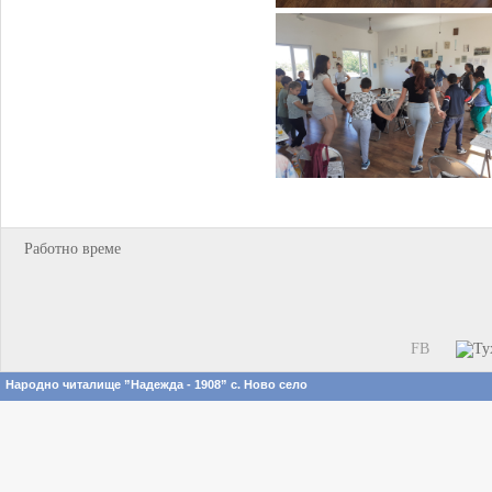
Работно време
FB
Народно читалище ”Надежда - 1908” с. Ново село